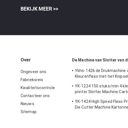
BEKIJK MEER >>
Over
De Machine van Slotter van d
Ykhs-1426 de Drukmachine 
Ongeveer ons
Kleurenflexo met het Knipsel
Fabrieksreis
en van de Matrijs
YK-1224 150 stuks/min 4 kle
Kwaliteitscontrole
printer Slotter Machine Car
Contacteer ons
Making Machine
YK-1424 High Speed Flexo Pri
Nieuws
Die Cutter Machine Kartonn
Sitemap
maken