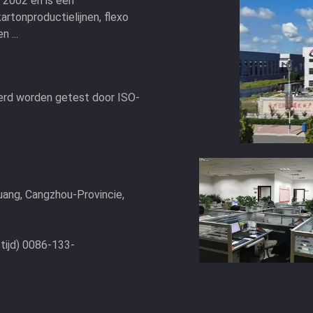
 2002 en is een
rtonproductielijnen, flexo
 ...
erd worden getest door ISO-
ang, Cangzhou-Provincie,
ijd) 0086-133-