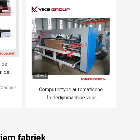
 de
n de
Printer
e Machine
online
Computertype automatische
folderlijmmachine voor
golfkartondoos
riem fabriek