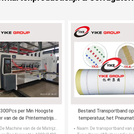
 300Pcs per Min Hoogste
Bestand Transportband op
er van de de Printermatrijs
temperatuur, het Pneumat
nelheidsflexo met Slotter-
Vervoeren Riem
De Machine van de de Matrijzensnijder van Slotter van de Flexoprinter
Naam
: De transportband van gol
ine voor Golfdoosfabriek