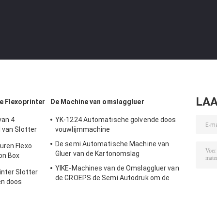
LAA
e Flexoprinter
De Machine van omslaggluer
van 4
YK-1224 Automatische golvende doos
 van Slotter
vouwlijmmachine
De semi Automatische Machine van
uren Flexo
Gluer van de Kartonomslag
ton Box
YIKE-Machines van de Omslaggluer van
nter Slotter
de GROEPS de Semi Autodruk om de
en doos
Machine van de Kartondoos Te maken