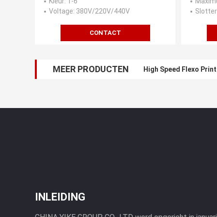
Kleur
: 1-6
Maxim
Voltage
: 380V/220V/440V
Slotter
CONTACT
MEER PRODUCTEN
High Speed Flexo Prin
INLEIDING