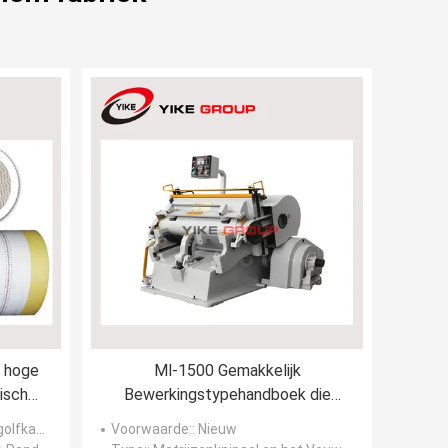
 hoge
Ml-1500 Gemakkelijk
ische
Bewerkingstypehandboek die
Matrijzensnijmachine vouwen
fkarton
Voorwaarde:
: Nieuw