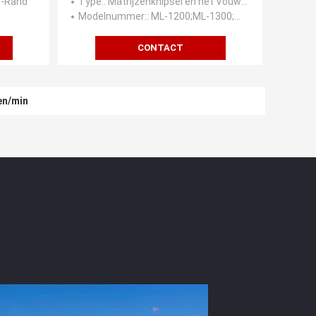
r-Rand
Type:
: Matrijzenknipsel en het Vouwen van Machine
Modelnummer:
: ML-1200;ML-1300;ML-1500
CONTACT
en/min