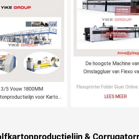
De hoogste Machine van
Omslaggluer van Flexo va
snelheids euro klasse/Flexo-
Flexoprinter Folder Gluer Onlin
Slotter With Folder Gluer 
3/5 Vouw 1800MM
tonproductielijn voor Karton
LEES MEER
het Maken
olfkartonproductielijn & Corrugator