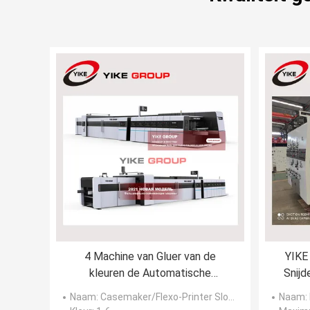
4 Machine van Gluer van de
YIKE
kleuren de Automatische
Snijd
1200x2400mm Flexo Omslag
van S
Naam
: Casemaker/Flexo-Printer Slotter Machine
Naam
: 
Mach