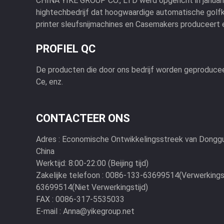
CHINA YIKE GROUP CO., LTD werd opgericht in januari
hightechbedrijf dat hoogwaardige automatische golfka
printer sleufsnijmachines en Casemakers produceert en
PROFIEL QC
De producten die door ons bedrijf worden geproduce
Ce, enz.
CONTACTEER ONS
Adres :
Economische Ontwikkelingsstreek van Donggu
China
Werktijd:
8:00-22:00 (Beijing tijd)
Zakelijke telefoon :
0086-133-63699514(Verwerkingst
63699514(Niet Verwerkingstijd)
FAX :
0086-317-5535033
E-mail :
Anna@yikegroup.net