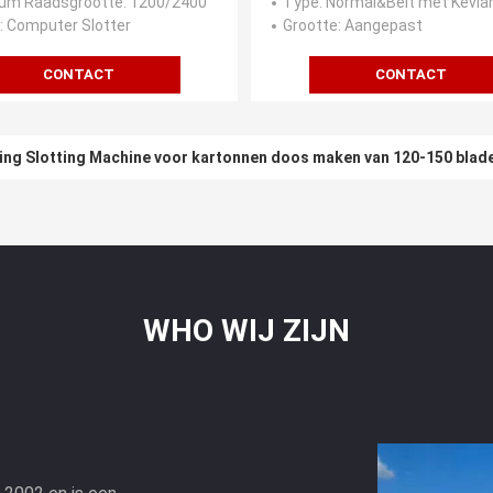
um Raadsgrootte
: 1200/2400
Type
: Normal&Belt met Kevla
: Computer Slotter
Grootte
: Aangepast
CONTACT
CONTACT
ting Slotting Machine voor kartonnen doos maken van 120-150 blad
WHO WIJ ZIJN